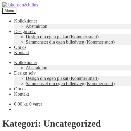
Spring
Spring
til
til
Menu
navigation
indhold
Kollektioner
Abstraktion
Design selv
Design din egen plakat (Kommer snart)
Sammensæt din egen billedvæg (Kommer snart)
Om os
Kontakt
Kollektioner
Abstraktion
Design selv
Design din egen plakat (Kommer snart)
Sammensæt din egen billedvæg (Kommer snart)
Om os
Kontakt
0,00
kr.
0 varer
Kategori:
Uncategorized