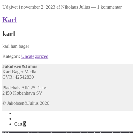
Udgivet i
november 2, 2023
af
Nikolaus Julius
—
1 kommentar
Karl
karl
karl han bager
Kategori:
Uncategorized
Jakobsen&Julius
Karl Bager Media
CVR: 42542830
Pladehals Allé 25, 1. tv.
2450 København SV
© Jakobsen&Julius 2026
Cart
0