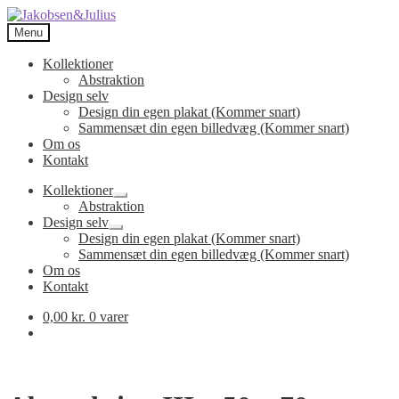
Spring
Spring
til
til
Menu
navigation
indhold
Kollektioner
Abstraktion
Design selv
Design din egen plakat (Kommer snart)
Sammensæt din egen billedvæg (Kommer snart)
Om os
Kontakt
Kollektioner
Udfold
Abstraktion
undermenu
Design selv
Udfold
Design din egen plakat (Kommer snart)
undermenu
Sammensæt din egen billedvæg (Kommer snart)
Om os
Kontakt
0,00
kr.
0 varer