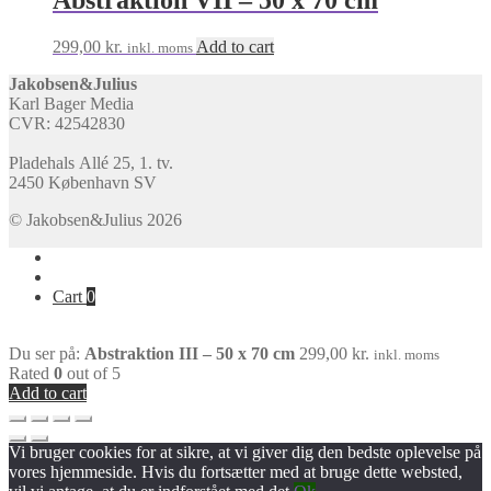
Abstraktion VII – 50 x 70 cm
299,00
kr.
Add to cart
inkl. moms
Jakobsen&Julius
Karl Bager Media
CVR: 42542830
Pladehals Allé 25, 1. tv.
2450 København SV
© Jakobsen&Julius 2026
Cart
0
Du ser på:
Abstraktion III – 50 x 70 cm
299,00
kr.
inkl. moms
Rated
0
out of 5
Add to cart
Vi bruger cookies for at sikre, at vi giver dig den bedste oplevelse på
vores hjemmeside. Hvis du fortsætter med at bruge dette websted,