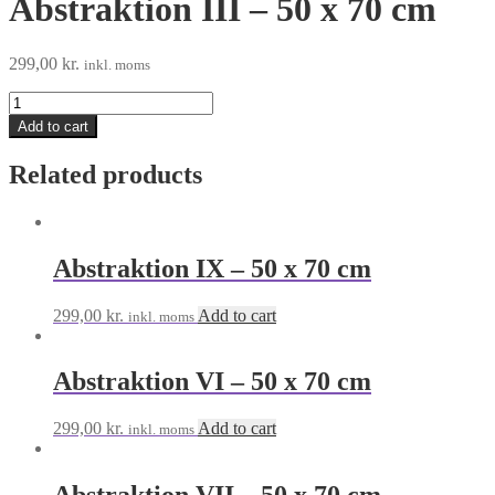
Abstraktion III – 50 x 70 cm
299,00
kr.
inkl. moms
Abstraktion
III
Add to cart
–
50
Related products
x
70
cm
quantity
Abstraktion IX – 50 x 70 cm
299,00
kr.
Add to cart
inkl. moms
Abstraktion VI – 50 x 70 cm
299,00
kr.
Add to cart
inkl. moms